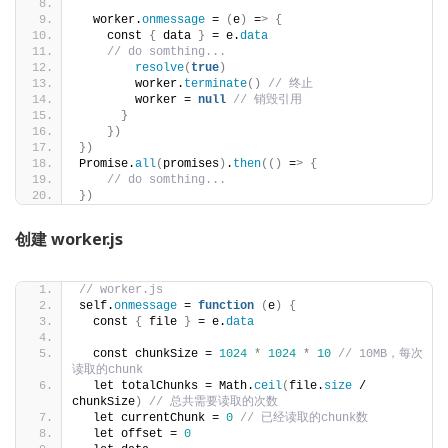
  worker.
onmessage
 = 
(
e
)
 =
>
{
    const 
{
 data 
}
 = e.
data
// do somthing...
resolve
(
true
)
        worker.
terminate
()
// 终止
        worker = 
null
// 销毁引用
}
})
})
Promise.
all
(
promises
)
.
then
(()
 =
>
{
// do somthing...
})
创建 worker.js
// worker.js
self.
onmessage
 = 
function
(
e
)
{
  const 
{
 file 
}
 = e.
data
  const chunkSize = 
1024
*
1024
*
10
// 10MB，每次
读取的chunk
  let totalChunks = Math.
ceil
(
file.
size
 / 
chunkSize
)
// 总共需要读取的次数
  let currentChunk = 
0
// 已经读取的chunk数
  let offset = 
0