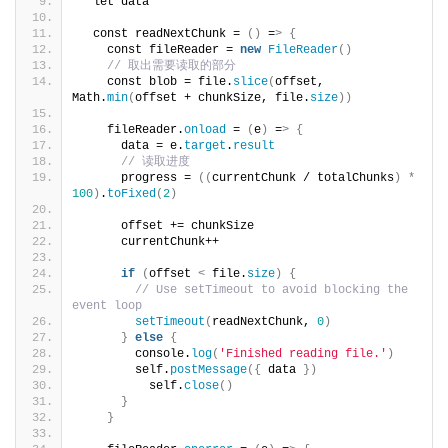
  let data
  const readNextChunk = 
()
 =
>
{
    const fileReader = 
new
FileReader
()
// 取出需要读取的部分
    const blob = file.
slice
(
offset, 
Math.
min
(
offset + chunkSize, file.
size
))
    fileReader.
onload
 = 
(
e
)
 =
>
{
      data = e.
target
.
result
// 读取进度
      progress = 
((
currentChunk / totalChunks
)
*
100
)
.
toFixed
(
2
)
      offset += chunkSize
      currentChunk++
if
(
offset 
<
 file.
size
)
{
// Use setTimeout to avoid blocking the 
event loop
setTimeout
(
readNextChunk, 
0
)
}
else
{
        console.
log
(
'Finished reading file.'
)
        self.
postMessage
({
 data 
})
          self.
close
()
}
}