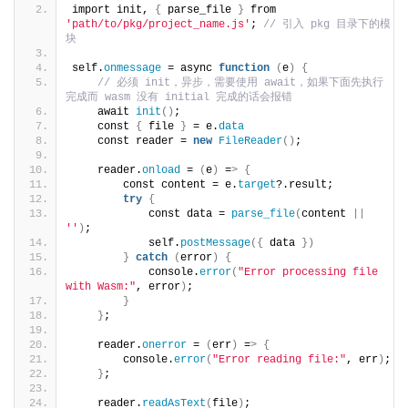
import init, 
{
 parse_file 
}
 from 
'path/to/pkg/project_name.js'
; 
// 引入 pkg 目录下的模
块
self.
onmessage
 = async 
function
(
e
)
{
// 必须 init，异步，需要使用 await，如果下面先执行
完成而 wasm 没有 initial 完成的话会报错
    await 
init
()
;
    const 
{
 file 
}
 = e.
data
    const reader = 
new
FileReader
()
;
    reader.
onload
 = 
(
e
)
 =
>
{
        const content = e.
target
?.result;
try
{
            const data = 
parse_file
(
content 
||
''
)
;
            self.
postMessage
({
 data 
})
}
catch
(
error
)
{
            console.
error
(
"Error processing file 
with Wasm:"
, error
)
;
}
}
;
    reader.
onerror
 = 
(
err
)
 =
>
{
        console.
error
(
"Error reading file:"
, err
)
;
}
;
    reader.
readAsText
(
file
)
;