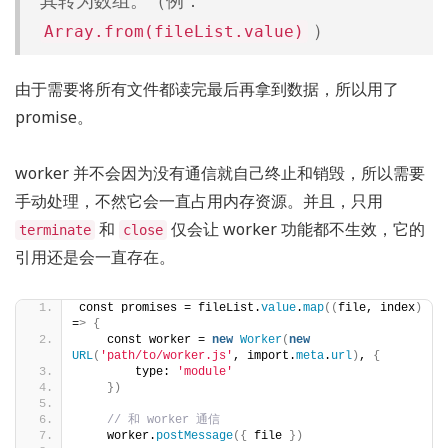
其转为数组。（例：
）
Array.from(fileList.value)
由于需要将所有文件都读完最后再拿到数据，所以用了
promise。
worker 并不会因为没有通信就自己终止和销毁，所以需要
手动处理，不然它会一直占用内存资源。并且，只用
和
仅会让 worker 功能都不生效，它的
terminate
close
引用还是会一直存在。
const promises = fileList.
value
.
map
((
file, index
)
=
>
{
    const worker = 
new
Worker
(
new
URL
(
'path/to/worker.js'
, import.
meta
.
url
)
, 
{
        type: 
'module'
})
// 和 worker 通信
    worker.
postMessage
({
 file 
})