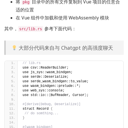
将
目录中的所有文件复制到 Vue 项目的任意合
pkg
适的位置
在 Vue 组件中加载和使用 WebAssembly 模块
其中，
参考下面代码：
src/lib.rs
大部分代码来自与 Chatgpt 的高强度聊天
// lib.rs
use csv::ReaderBuilder;
use js_sys::wasm_bindgen;
use serde::Deserialize;
use serde_wasm_bindgen::to_value;
use wasm_bindgen::prelude::*;
use web_sys::console;
use std::io::
{
BufReader, Cursor
}
;
#[derive(Debug, Deserialize)]
struct Record 
{
// do somthing...
}
#[wasm_bindgen]