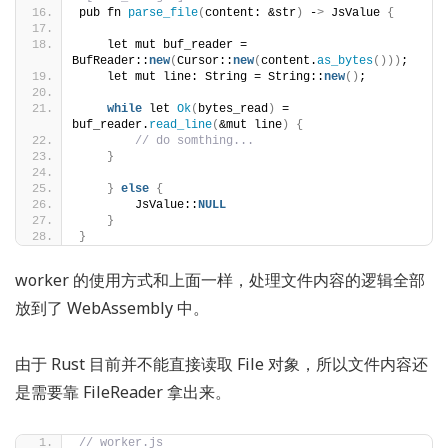
pub fn 
parse_file
(
content: &str
)
 -
>
 JsValue 
{
    let mut buf_reader = 
BufReader::
new
(
Cursor::
new
(
content.
as_bytes
()))
;
    let mut line: String = String::
new
()
;
while
 let 
Ok
(
bytes_read
)
 = 
buf_reader.
read_line
(
&mut line
)
{
// do somthing...
}
}
else
{
        JsValue::
NULL
}
}
worker 的使用方式和上面一样，处理文件内容的逻辑全部
放到了 WebAssembly 中。
由于 Rust 目前并不能直接读取 File 对象，所以文件内容还
是需要靠 FileReader 拿出来。
// worker.js